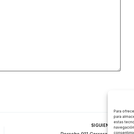
Para ofrece
para almace
estas tecn
SIGUIENTE
navegación o
consentimie
Porsche 911 Carrera 1986